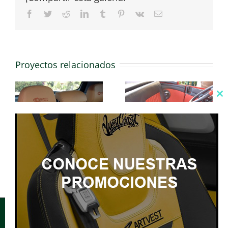
Facebook
Twitter
Reddit
LinkedIn
Tumblr
Pinterest
Vk
Correo
electrónico
Proyectos relacionados
Mercedes Benz
Mitsubishi
Copyright 2021-2025 ArtVest | Derechos Reservados
Aviso de
Privacidad